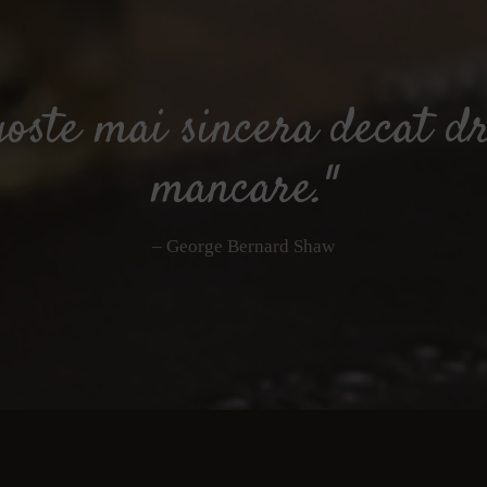
goste mai sincera decat d
mancare."
– George Bernard Shaw