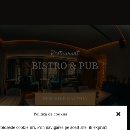
Restaurant
BISTRO & PUB
DESCHIDE GALERIA
Politica de cookies
foloseste cookie-uri. Prin navigarea pe acest site, iti exprimi