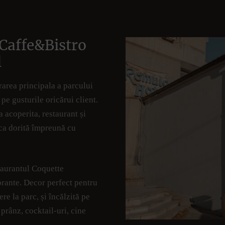
Caffe&Bistro
l
rarea principala a parcului
e gusturile oricărui client.
a acoperita, restaurant și
ica dorită împreună cu
taurantul Coquette
brante. Decor perfect pentru
re la parc, și încălzită pe
 prânz, cocktail-uri, cine