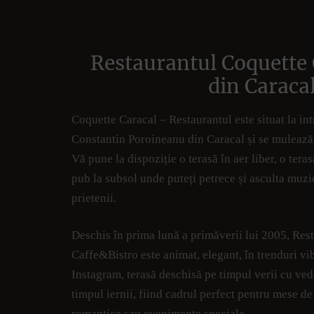
Restaurantul Coquette 
din Caraca
Coquette Caracal – Restaurantul este situat la int
Constantin Poroineanu din Caracal și se mulează p
Vă pune la dispoziție o terasă în aer liber, o teras
pub la subsol unde puteți petrece și asculta muz
prietenii.
Deschis în prima lună a primăverii lui 2005, Res
Caffe&Bistro este animat, elegant, în trenduri vi
Instagram, terasă deschisă pe timpul verii cu vede
timpul iernii, fiind cadrul perfect pentru mese de
romantice sau evenimente speciale.