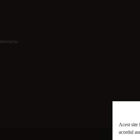
mentariu.
Acest site 
acordul asu