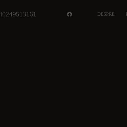
40249513161
DESPRE