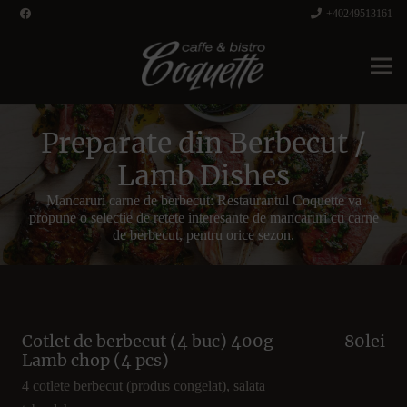
+40249513161
Preparate din Berbecut /
Lamb Dishes
Mancaruri carne de berbecut: Restaurantul Coquette va
propune o selectie de retete interesante de mancaruri cu carne
de berbecut, pentru orice sezon.
Cotlet de berbecut (4 buc) 400g
80lei
Lamb chop (4 pcs)
4 cotlete berbecut (produs congelat), salata