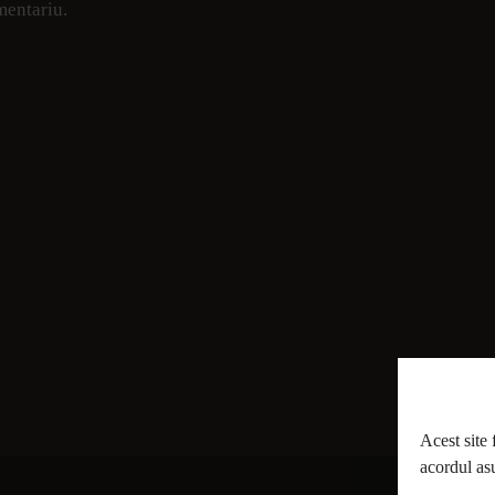
mentariu.
Acest site 
acordul asu