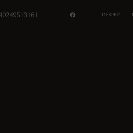
40249513161
DESPRE